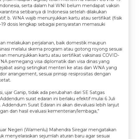
Indonesia, serta dalam hal WNI belum mendapat vaksin
karantina setibanya di Indonesia setelah dilakukan
f; b. WNA wajib menunjukkan kartu atau sertifikat (fisik
-19 dosis lengkap sebagai persyaratan memasuki
kan melakukan perjalanan, baik domestik maupun
ksinasi melalui skema program atau gotong royong sesuai
an menunjukkan kartu atau sertifikat vaksinasi COVID-
 WNA pemegang visa diplomatik dan visa dinas yang
ejabat asing setingkat menteri ke atas dan WNA yang
or arrangement, sesuai prinsip resiprositas dengan
etat.
, ujar Ganip, tidak ada perubahan dari SE Satgas
endum surat edaran ini berlaku efektif mulai 6 Juli
Addendum Surat Edaran ini akan dievaluasi lebih lanjut
gan dan hasil evaluasi kementerian/lembaga,”
Luar Negeri (Wamenlu) Mahendra Siregar mengatakan
uk menyelaraskan sejumlah aturan baru agar sesuai