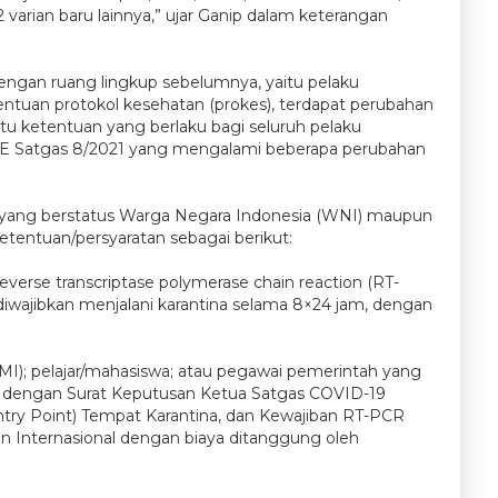
varian baru lainnya,” ujar Ganip dalam keterangan
ngan ruang lingkup sebelumnya, yaitu pelaku
entuan protokol kesehatan (prokes), terdapat perubahan
 ketentuan yang berlaku bagi seluruh pelaku
m SE Satgas 8/2021 yang mengalami beberapa perubahan
aik yang berstatus Warga Negara Indonesia (WNI) maupun
tentuan/persyaratan sebagai berikut:
everse transcriptase polymerase chain reaction (RT-
 diwajibkan menjalani karantina selama 8×24 jam, dengan
PMI); pelajar/mahasiswa; atau pegawai pemerintah yang
uai dengan Surat Keputusan Ketua Satgas COVID-19
try Point) Tempat Karantina, dan Kewajiban RT-PCR
n Internasional dengan biaya ditanggung oleh