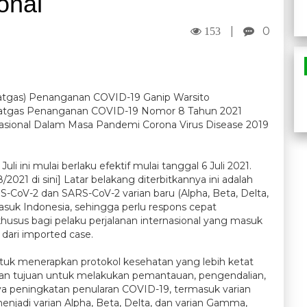
onal
|
0
153
atgas) Penanganan COVID-19 Ganip Warsito
Satgas Penanganan COVID-19 Nomor 8 Tahun 2021
nasional Dalam Masa Pandemi Corona Virus Disease 2019
li ini mulai berlaku efektif mulai tanggal 6 Juli 2021.
1 di sini] Latar belakang diterbitkannya ini adalah
RS-CoV-2 dan SARS-CoV-2 varian baru (Alpha, Beta, Delta,
asuk Indonesia, sehingga perlu respons cepat
sus bagi pelaku perjalanan internasional yang masuk
dari imported case.
tuk menerapkan protokol kesehatan yang lebih ketat
ngan tujuan untuk melakukan pemantauan, pengendalian,
ya peningkatan penularan COVID-19, termasuk varian
njadi varian Alpha, Beta, Delta, dan varian Gamma,