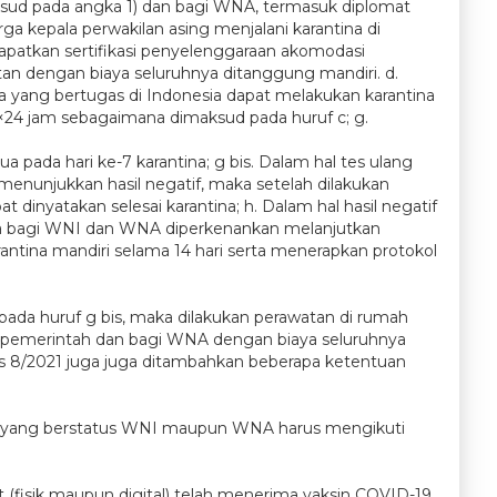
aksud pada angka 1) dan bagi WNA, termasuk diplomat
arga kepala perwakilan asing menjalani karantina di
patkan sertifikasi penyelenggaraan akomodasi
an dengan biaya seluruhnya ditanggung mandiri. d.
ga yang bertugas di Indonesia dapat melakukan karantina
24 jam sebagaimana dimaksud pada huruf c; g.
pada hari ke-7 karantina; g bis. Dalam hal tes ulang
nunjukkan hasil negatif, maka setelah dilakukan
dinyatakan selesai karantina; h. Dalam hal hasil negatif
ka bagi WNI dan WNA diperkenankan melanjutkan
antina mandiri selama 14 hari serta menerapkan protokol
pada huruf g bis, maka dilakukan perawatan di rumah
h pemerintah dan bagi WNA dengan biaya seluruhnya
 8/2021 juga juga ditambahkan beberapa ketentuan
baik yang berstatus WNI maupun WNA harus mengikuti
t (fisik maupun digital) telah menerima vaksin COVID-19