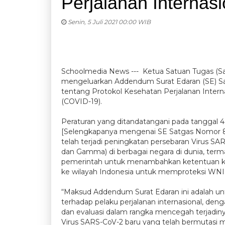
Perjalanan Internasi
Senin, 5 Juli 2021 00:00 WIB
Schoolmedia News --- Ketua Satuan Tugas (S
mengeluarkan Addendum Surat Edaran (SE) 
tentang Protokol Kesehatan Perjalanan Inter
(COVID-19).
Peraturan yang ditandatangani pada tanggal 4 Ju
[Selengkapanya mengenai SE Satgas Nomor 8/202
telah terjadi peningkatan persebaran Virus SA
dan Gamma) di berbagai negara di dunia, term
pemerintah untuk menambahkan ketentuan khu
ke wilayah Indonesia untuk memproteksi WNI 
“Maksud Addendum Surat Edaran ini adalah un
terhadap pelaku perjalanan internasional, de
dan evaluasi dalam rangka mencegah terjadin
Virus SARS-CoV-2 baru yang telah bermutasi me