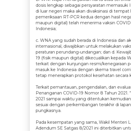
dosis lengkap sebagai persyaratan memasuki 
di luar negeri maka akan divaksinasi di tempat 
pemeriksaan RT­-PCR kedua dengan hasil negati
maupun digital) telah menerima vaksin COVID
Indonesia;
c. WNA yang sudah berada di Indonesia dan a
internasional, diwajibkan untuk melakukan va
peraturan perundang-undangan; dan d. Kewajib
19 (fisik maupun digital) dikecualikan kepada
terkait dengan kunjungan resmi/kenegaraan p
masuk ke Indonesia dengan skema travel corrid
tetap menerapkan protokol kesehatan secara k
Terkait pemantauan, pengendalian, dan evaluasi
Penanganan COVID-19 Nomor 8 Tahun 2021. “Add
2021 sampai waktu yang ditentukan kemudian. 
sesuai dengan perkembangan terakhir di lapan
pungkasnya.
Pada kesempatan yang sama, Wakil Menteri 
Adendum SE Satgas 8/2021 ini diterbitkan unt