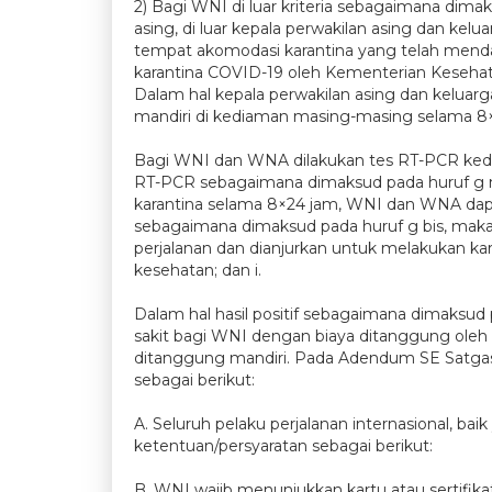
2) Bagi WNI di luar kriteria sebagaimana dim
asing, di luar kepala perwakilan asing dan kelu
tempat akomodasi karantina yang telah menda
karantina COVID-19 oleh Kementerian Kesehat
Dalam hal kepala perwakilan asing dan keluar
mandiri di kediaman masing-masing selama 8×
Bagi WNI dan WNA dilakukan tes RT-PCR kedua 
RT-PCR sebagaimana dimaksud pada huruf g me
karantina selama 8×24 jam, WNI dan WNA dapat 
sebagaimana dimaksud pada huruf g bis, ma
perjalanan dan dianjurkan untuk melakukan kar
kesehatan; dan i.
Dalam hal hasil positif sebagaimana dimaksud 
sakit bagi WNI dengan biaya ditanggung ole
ditanggung mandiri. Pada Adendum SE Satgas
sebagai berikut:
A. Seluruh pelaku perjalanan internasional, 
ketentuan/persyaratan sebagai berikut:
B. WNI wajib menunjukkan kartu atau sertifika