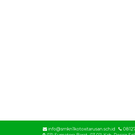
info@smkn1kotoxitarusan.sch.id
0812