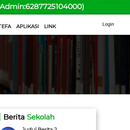
min:6287725104000)
Login
TEFA
APLIKASI
LINK
Berita
Sekolah
Judul Berita 2